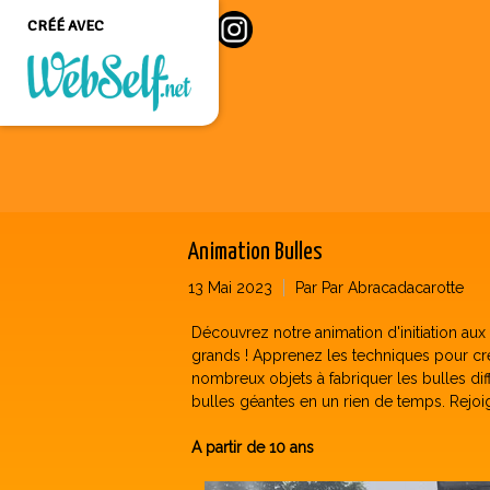
CRÉÉ AVEC
Créer un site web de
qualité professionnelle
et personnalisable sans
aucune connaissance en
programmation
Animation Bulles
COMMENCEZ
13 Mai 2023
Par Par Abracadacarotte
Découvrez notre animation d'initiation aux
grands ! Apprenez les techniques pour cré
nombreux objets à fabriquer les bulles diffé
bulles géantes en un rien de temps. Rejoig
A partir de 10 ans